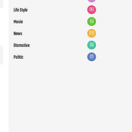
Life Style
(6)
Movie
(5)
News
(12)
Otomotive
(5)
Politic
(7)