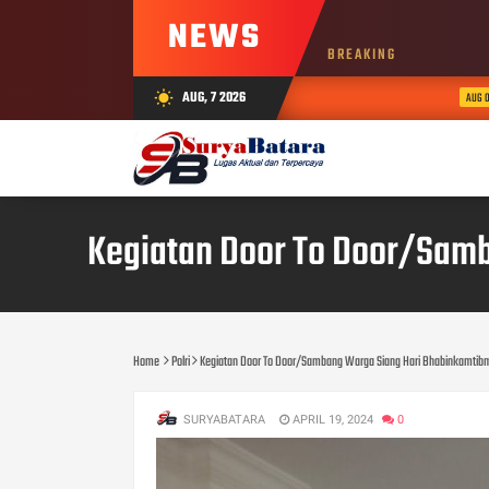
NEWS
BREAKING
AUG, 7 2026
wb_sunny
AUG 06, 2026
Kegiatan Door To Door/Sam
Home
Polri
Kegiatan Door To Door/Sambang Warga Siang Hari Bhabinkamtib
SURYABATARA
APRIL 19, 2024
0