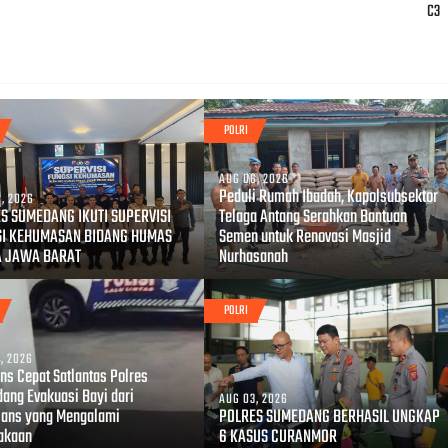
C3
POLRI
AUG 06, 2026
Peduli Rumah Ibadah, Kapolsubsektor
, 2026
S SUMEDANG IKUTI SUPERVISI
Telaga Antang Serahkan Bantuan
SI KEHUMASAN BIDANG HUMAS
Semen untuk Renovasi Masjid
A JAWA BARAT
Nurhasanah
POLRI
, 2026
ns Cepat Satlantas Polres
ang Evakuasi Bayi dari
AUG 03, 2026
ans yang Mengalami
POLRES SUMEDANG BERHASIL UNGKAP
akaan
6 KASUS CURANMOR