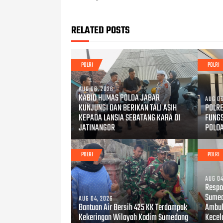
RELATED POSTS
POLRI
POLRI
AUG 06, 2026
KABID HUMAS POLDA JABAR
AUG 06
KUNJUNGI DAN BERIKAN TALI ASIH
POLRE
KEPADA LANSIA SEBATANG KARA DI
FUNG
JATINANGOR
POLD
POLRI
POLRI
AUG 04
Respo
Sumed
AUG 04, 2026
Bantuan Air Bersih 425 KK Terdampak
Ambul
Kekeringan Wilayah Kodim Sumedang
Kecel