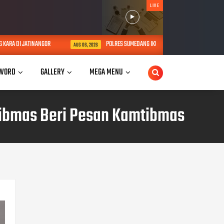
LIVE
 JATINANGOR
POLRES SUMEDANG IKUTI SUPERVISI FUNGSI KEHUMASAN BID
AUG 06, 2026
WORD
GALLERY
MEGA MENU
ibmas Beri Pesan Kamtibmas