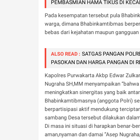
PEMBASMIAN HAMA TIKUS DI KEC
Pada kesempatan tersebut pula Bhabi
warga, dimana Bhabinkamtibmas berper
bebas dari kejahatan maupun gangguan 
SATGAS PANGAN POLR
ALSO READ :
PASOKAN DAN HARGA PANGAN DI R
Kapolres Purwakarta Akbp Edwar Zulka
Nugraha SH,MM menyampaikan “bahwa ke
meningkatkan sinergitas yang baik ant
Bhabinkamtibmasnya (anggota Polri) se
berpartisipasi aktif mendukung tercipt
sambang Desa tersebut dilakukan dala
Di masa ini situasi di harapkan benar-b
aman,nyaman dan damai ”Asep Nugraha