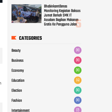
Bhabinkamtibmas
Monitoring Kegiatan Baksos
Jumat Berkah SMK IT
Assalam Bagikan Makanan
Gratis Ke Pengguna Jalan
CATEGORIES
Beauty
(8)
Business
(9)
Economy
(9)
Education
(4)
n
Election
(6)
Fashion
(8)
Intertainment
(7)