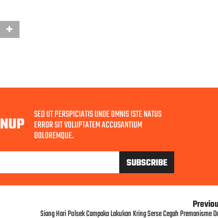
SED UT PERSPICIATIS UNDE OMNIS ISTE NATUS
GNUP
ERROR SIT VOLUPTATEM ACCUSANTIUM
DOLOREMQUE.
Previo
Siang Hari Polsek Campaka Lakukan Kring Serse Cegah Premanisme D