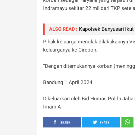
korban sebagai Taryana yang terjatuh 
Indramayu sekitar 22 mil dari TKP setel
Kapolsek Banyusari Iku
ALSO READ :
Pihak keluarga menolak dilakukannya Vi
keluarganya ke Cirebon.
“Dengan ditemukannya korban (meninggal
Bandung 1 April 2024
Dikeluarkan oleh Bid Humas Polda Jaba
Imam A
SHARE
SHARE