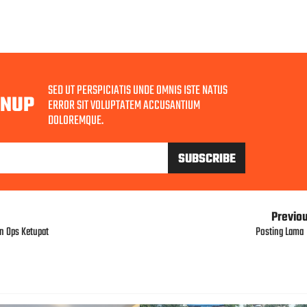
SED UT PERSPICIATIS UNDE OMNIS ISTE NATUS
GNUP
ERROR SIT VOLUPTATEM ACCUSANTIUM
DOLOREMQUE.
Previo
n Ops Ketupat
Posting Lama