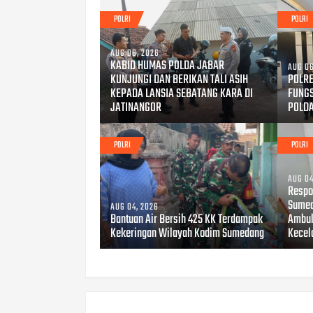
POLRI
POLRI
AUG 06, 2026
KABID HUMAS POLDA JABAR
AUG 06
KUNJUNGI DAN BERIKAN TALI ASIH
POLRE
KEPADA LANSIA SEBATANG KARA DI
FUNG
JATINANGOR
POLD
POLRI
POLRI
AUG 04
Respo
Sumed
AUG 04, 2026
Bantuan Air Bersih 425 KK Terdampak
Ambul
Kekeringan Wilayah Kodim Sumedang
Kecel