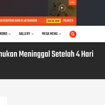
LIVE
G KARA DI JATINANGOR
POLRES SUMEDANG IKUTI SUPERVISI FUNGSI KEHU
AUG 06, 2026
WORD
GALLERY
MEGA MENU
mukan Meninggal Setelah 4 Hari