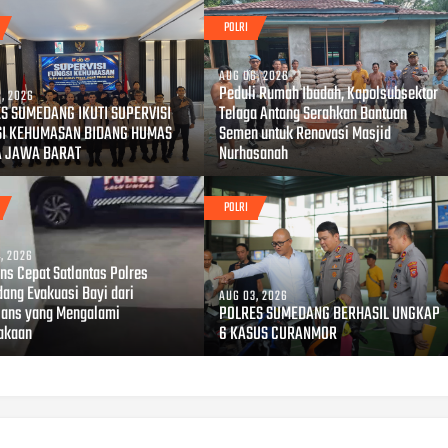
POLRI
AUG 06, 2026
Peduli Rumah Ibadah, Kapolsubsektor
, 2026
S SUMEDANG IKUTI SUPERVISI
Telaga Antang Serahkan Bantuan
SI KEHUMASAN BIDANG HUMAS
Semen untuk Renovasi Masjid
A JAWA BARAT
Nurhasanah
POLRI
, 2026
ns Cepat Satlantas Polres
ang Evakuasi Bayi dari
AUG 03, 2026
ans yang Mengalami
POLRES SUMEDANG BERHASIL UNGKAP
akaan
6 KASUS CURANMOR