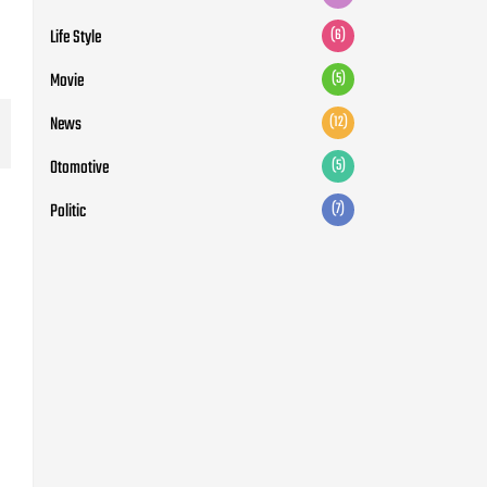
Life Style
(6)
Movie
(5)
News
(12)
Otomotive
(5)
Politic
(7)