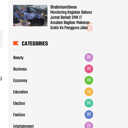
Bhabinkamtibmas
Monitoring Kegiatan Baksos
Jumat Berkah SMK IT
Assalam Bagikan Makanan
Gratis Ke Pengguna Jalan
CATEGORIES
Beauty
(8)
Business
(9)
ng
Economy
(9)
Education
(4)
Election
(6)
Fashion
(8)
Intertainment
(7)