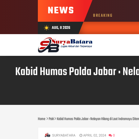
NEWS
BREAKING
AUG, 8 2026
wb_sunny
AUG 
Kabid Humas Polda Jabar : Nel
Home
Polri
Kabid Humas Polda Jabar : Nelayan Hilang di Laut Indramayu Dite
SURYABATARA
APRIL 02, 2024
0