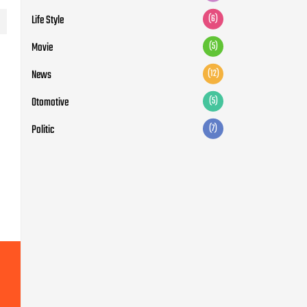
Life Style
(6)
Movie
(5)
News
(12)
Otomotive
(5)
Politic
(7)