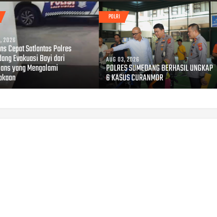
POLRI
, 2026
ns Cepat Satlantas Polres
ang Evakuasi Bayi dari
AUG 03, 2026
ans yang Mengalami
POLRES SUMEDANG BERHASIL UNGKAP
akaan
6 KASUS CURANMOR