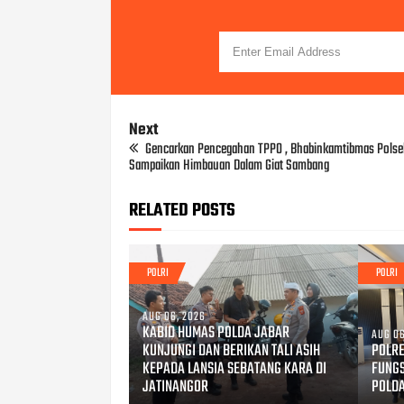
Next
Gencarkan Pencegahan TPPO , Bhabinkamtibmas Polsek
Sampaikan Himbauan Dalam Giat Sambang
RELATED POSTS
POLRI
POLRI
AUG 06, 2026
KABID HUMAS POLDA JABAR
AUG 06
KUNJUNGI DAN BERIKAN TALI ASIH
POLRE
KEPADA LANSIA SEBATANG KARA DI
FUNG
JATINANGOR
POLD