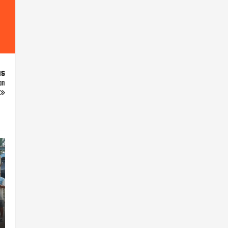
us
an