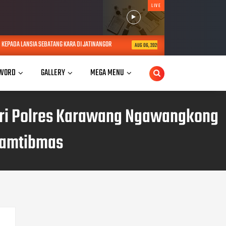
LIVE
 SEBATANG KARA DI JATINANGOR
POLRES SUMEDANG IKUTI SUPERVISI FUN
AUG 06, 2026
WORD
GALLERY
MEGA MENU
sari Polres Karawang Ngawangkong
Kamtibmas