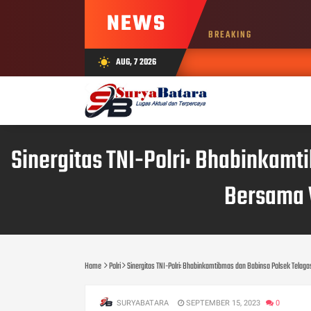
NEWS
BREAKING
AUG, 7 2026
wb_sunny
Sinergitas TNI-Polri: Bhabinkam
Bersama 
Home
Polri
Sinergitas TNI-Polri: Bhabinkamtibmas dan Babinsa Polsek Te
SURYABATARA
SEPTEMBER 15, 2023
0