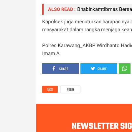
Bhabinkamtibmas Bersam
ALSO READ :
Kapolsek juga menuturkan harapan nya a
masyarakat dalam rangka menjaga keama
Polres Karawang_AKBP Wirdhanto Had
Imam A
SHARE
SHARE
TAGS
POLRI
NEWSLETTER SI