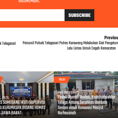
DOLOREMQUE.
Previo
Personil Polsek Telagasari Polres Karawang Melakukan Giat Pengatur
 Telagasari
Lalu Lintas Untuk Cegah Kemacetan
POLRI
AUG 06, 2026
Peduli Rumah Ibadah, Kapolsubsektor
, 2026
S SUMEDANG IKUTI SUPERVISI
Telaga Antang Serahkan Bantuan
SI KEHUMASAN BIDANG HUMAS
Semen untuk Renovasi Masjid
A JAWA BARAT
Nurhasanah