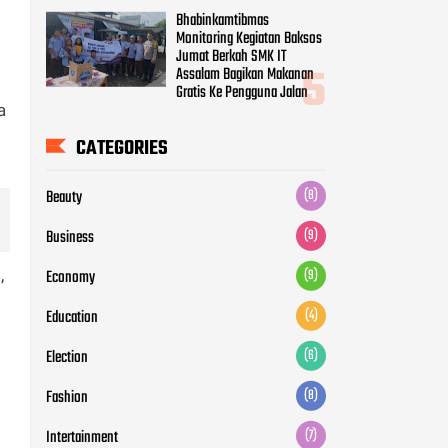
Bhabinkamtibmas
Monitoring Kegiatan Baksos
Jumat Berkah SMK IT
Assalam Bagikan Makanan
Gratis Ke Pengguna Jalan
a
CATEGORIES
Beauty
(8)
Business
(9)
Economy
(9)
,
Education
(4)
Election
(6)
Fashion
(8)
Intertainment
(7)