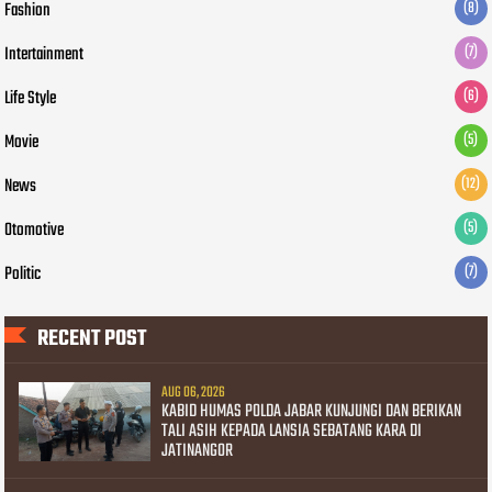
Fashion
(8)
Intertainment
(7)
Life Style
(6)
Movie
(5)
News
(12)
Otomotive
(5)
Politic
(7)
RECENT POST
AUG 06, 2026
KABID HUMAS POLDA JABAR KUNJUNGI DAN BERIKAN
TALI ASIH KEPADA LANSIA SEBATANG KARA DI
JATINANGOR