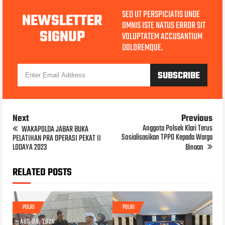
SED UT PERSPICIATIS UNDE
NEWSLETTER
OMNIS ISTE NATUS ERROR SIT
SIGNUP
VOLUPTATEM ACCUSANTIUM
DOLOREMQUE.
Next
Previous
Anggota Polsek Klari Terus
WAKAPOLDA JABAR BUKA
Sosialisasikan TPPO Kepada Warga
PELATIHAN PRA OPERASI PEKAT II
LODAYA 2023
Binaan
RELATED POSTS
POLRI
POLRI
AUG 06, 2026