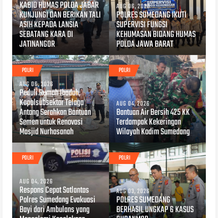
KABID HUMAS POLDA JABAR
AUG 06, 2026
KUNJUNGI DAN BERIKAN TALI
POLRES SUMEDANG IKUTI
ASIH KEPADA LANSIA
SUPERVISI FUNGSI
SEBATANG KARA DI
KEHUMASAN BIDANG HUMAS
JATINANGOR
POLDA JAWA BARAT
POLRI
POLRI
AUG 06, 2026
Peduli Rumah Ibadah,
Kapolsubsektor Telaga
AUG 04, 2026
Antang Serahkan Bantuan
Bantuan Air Bersih 425 KK
Semen untuk Renovasi
Terdampak Kekeringan
Masjid Nurhasanah
Wilayah Kodim Sumedang
POLRI
POLRI
AUG 04, 2026
Respons Cepat Satlantas
AUG 03, 2026
Polres Sumedang Evakuasi
POLRES SUMEDANG
Bayi dari Ambulans yang
BERHASIL UNGKAP 6 KASUS