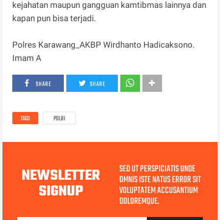
kejahatan maupun gangguan kamtibmas lainnya dan
kapan pun bisa terjadi.
Polres Karawang_AKBP Wirdhanto Hadicaksono.
Imam A
SHARE
SHARE
TAGS
POLRI
SED UT PERSPICIATIS UNDE
NEWSLETTER
OMNIS ISTE NATUS ERROR SIT
SIGNUP
VOLUPTATEM ACCUSANTIUM
DOLOREMQUE.