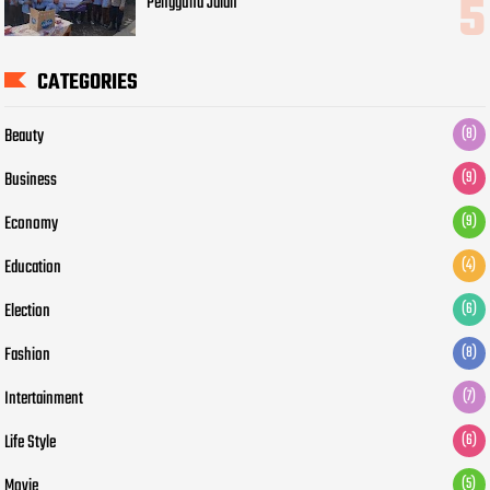
Pengguna Jalan
CATEGORIES
Beauty
(8)
Business
(9)
Economy
(9)
Education
(4)
Election
(6)
Fashion
(8)
Intertainment
(7)
Life Style
(6)
Movie
(5)