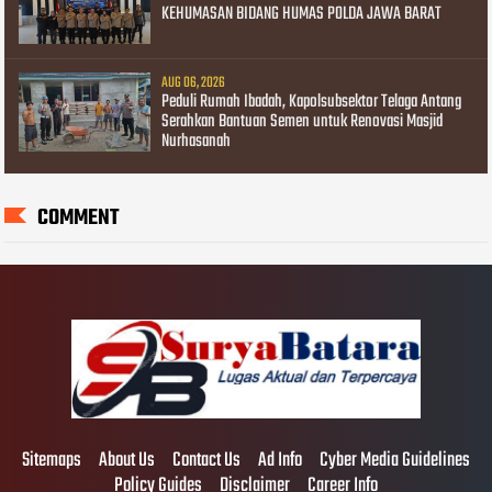
KEHUMASAN BIDANG HUMAS POLDA JAWA BARAT
AUG 06, 2026
Peduli Rumah Ibadah, Kapolsubsektor Telaga Antang
Serahkan Bantuan Semen untuk Renovasi Masjid
Nurhasanah
COMMENT
Sitemaps
About Us
Contact Us
Ad Info
Cyber Media Guidelines
Policy Guides
Disclaimer
Career Info