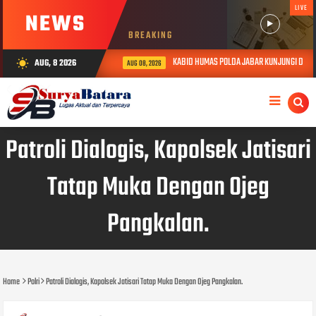
LIVE
NEWS
BREAKING
KABID HUMAS POLDA JABAR KUNJUNGI DAN BE
AUG, 8 2026
wb_sunny
AUG 08, 2026
Patroli Dialogis, Kapolsek Jatisari
Tatap Muka Dengan Ojeg
Pangkalan.
Home
Polri
Patroli Dialogis, Kapolsek Jatisari Tatap Muka Dengan Ojeg Pangkalan.