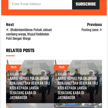
Next
Previous
Bhabinkamtibmas Polsek Jatisari
Posting Lama
sambang warga, Wujud Kedekatan
Polri Dengan Warga
RELATED POSTS
POLRI
POLRI
AUG 08, 2026
AUG 06, 2026
KABID HUMAS POLDA JABAR
KABID HUMAS POLDA JABAR
KUNJUNGI DAN BERIKAN TALI
KUNJUNGI DAN BERIKAN TALI
ASIH KEPADA LANSIA
ASIH KEPADA LANSIA
SEBATANG KARA DI
SEBATANG KARA DI
JATINANGOR
JATINANGOR