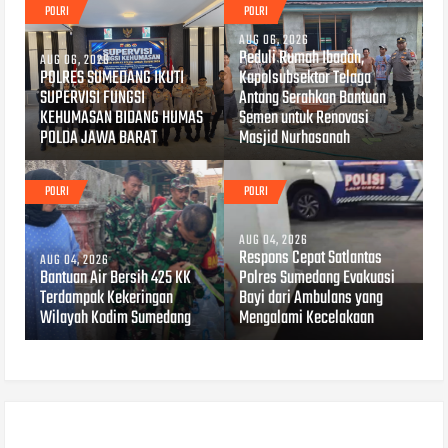
POLRI
POLRI
AUG 06, 2026
Peduli Rumah Ibadah,
AUG 06, 2026
POLRES SUMEDANG IKUTI
Kapolsubsektor Telaga
SUPERVISI FUNGSI
Antang Serahkan Bantuan
KEHUMASAN BIDANG HUMAS
Semen untuk Renovasi
POLDA JAWA BARAT
Masjid Nurhasanah
POLRI
POLRI
AUG 04, 2026
Respons Cepat Satlantas
AUG 04, 2026
Bantuan Air Bersih 425 KK
Polres Sumedang Evakuasi
Terdampak Kekeringan
Bayi dari Ambulans yang
Wilayah Kodim Sumedang
Mengalami Kecelakaan