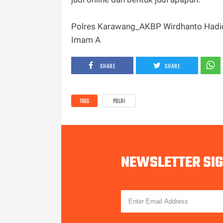
Polres Karawang_AKBP Wirdhanto Had
Imam A
SHARE
SHARE
TAGS
POLRI
NEWSLETTER SI