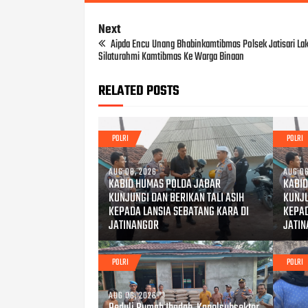
Next
Aipda Encu Unang Bhabinkamtibmas Polsek Jatisari La
Silaturahmi Kamtibmas Ke Warga Binaan
RELATED POSTS
POLRI
POLRI
AUG 08, 2026
AUG 06
KABID HUMAS POLDA JABAR
KABID
KUNJUNGI DAN BERIKAN TALI ASIH
KUNJU
KEPADA LANSIA SEBATANG KARA DI
KEPAD
JATINANGOR
JATI
POLRI
POLRI
AUG 06, 2026