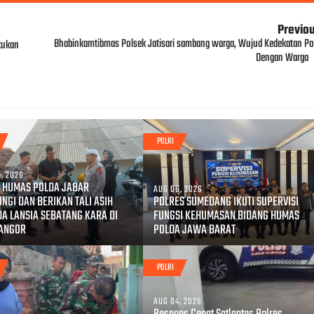
Previo
Bhabinkamtibmas Polsek Jatisari sambang warga, Wujud Kedekatan Pol
kukan
Dengan Warga
POLRI
, 2026
 HUMAS POLDA JABAR
AUG 06, 2026
NGI DAN BERIKAN TALI ASIH
POLRES SUMEDANG IKUTI SUPERVISI
A LANSIA SEBATANG KARA DI
FUNGSI KEHUMASAN BIDANG HUMAS
NANGOR
POLDA JAWA BARAT
POLRI
AUG 04, 2026