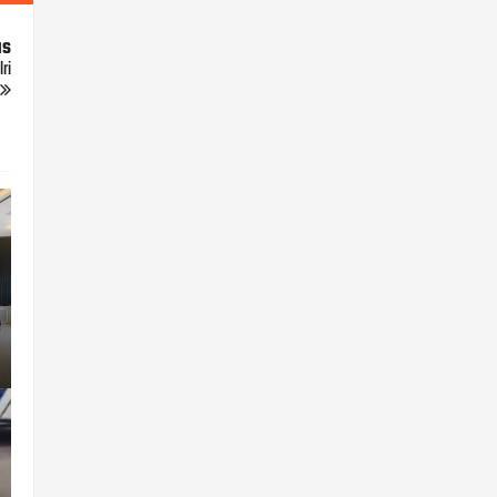
us
ri