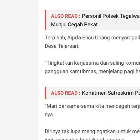
Personil Polsek Tegalwa
ALSO READ :
Munjul Cegah Pekat
Terpisah, Aipda Encu Unang menyampai
Desa Telarsari.
“Tingkatkan kerjasama dan saling komun
gangguan kamtibmas, menjelang pagi hari
Komitmen Satreskrim P
ALSO READ :
“Mari bersama-sama kita mencegah terja
nya
Dirinya tak lupa mengingatkan, untuk men
judi online dan bentuk judi apapun.