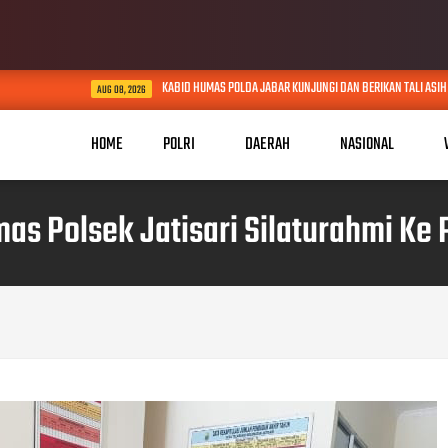
KABID HUMAS POLDA JABAR KUNJUNGI DAN BERIKAN TALI ASIH KEPADA LANS
AUG 08, 2026
HOME
POLRI
DAERAH
NASIONAL
s Polsek Jatisari Silaturahmi Ke