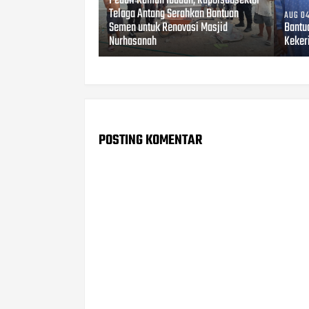
Peduli Rumah Ibadah, Kapolsubsektor
Telaga Antang Serahkan Bantuan
AUG 04
Semen untuk Renovasi Masjid
Bantu
Nurhasanah
Keker
POSTING KOMENTAR