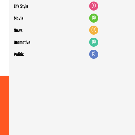
Life Style
(6)
Movie
(5)
News
(12)
Otomotive
(5)
Politic
(7)