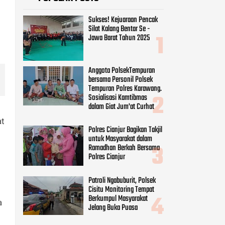
Sukses! Kejuaraan Pencak
Silat Kalang Bentar Se -
Jawa Barat Tahun 2025
Anggota PolsekTempuran
bersama Personil Polsek
Tempuran Polres Karawang.
Sosialisasi Kamtibmas
dalam Giat Jum'at Curhat
at
Polres Cianjur Bagikan Takjil
untuk Masyarakat dalam
Ramadhan Berkah Bersama
Polres Cianjur
Patroli Ngabuburit, Polsek
Cisitu Monitoring Tempat
Berkumpul Masyarakat
a
Jelang Buka Puasa