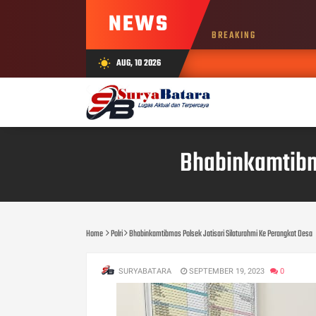
NEWS
BREAKING
AUG, 10 2026
wb_sunny
Bhabinkamtibma
Home
Polri
Bhabinkamtibmas Polsek Jatisari Silaturahmi Ke Perangkat Desa
SURYABATARA
SEPTEMBER 19, 2023
0