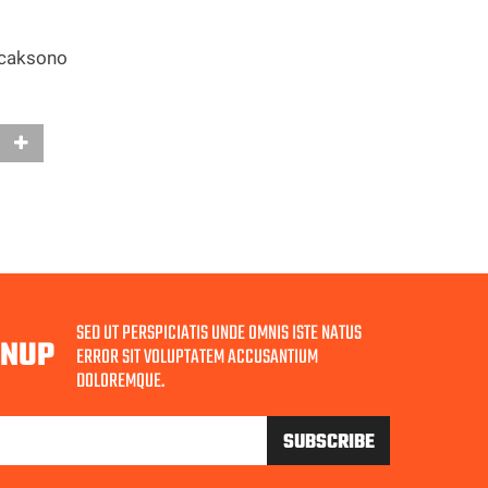
icaksono
SED UT PERSPICIATIS UNDE OMNIS ISTE NATUS
GNUP
ERROR SIT VOLUPTATEM ACCUSANTIUM
DOLOREMQUE.