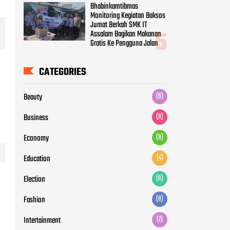
Bhabinkamtibmas
Monitoring Kegiatan Baksos
Jumat Berkah SMK IT
Assalam Bagikan Makanan
Gratis Ke Pengguna Jalan
CATEGORIES
Beauty
(8)
Business
(9)
Economy
(9)
Education
(4)
Election
(6)
Fashion
(8)
Intertainment
(7)