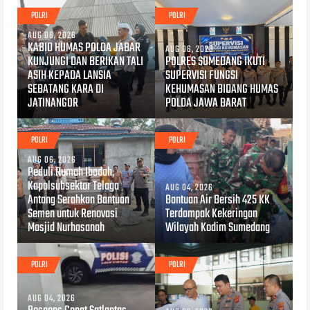
POLRI
POLRI
AUG 06, 2026
KABID HUMAS POLDA JABAR
AUG 06, 2026
KUNJUNGI DAN BERIKAN TALI
POLRES SUMEDANG IKUTI
ASIH KEPADA LANSIA
SUPERVISI FUNGSI
SEBATANG KARA DI
KEHUMASAN BIDANG HUMAS
JATINANGOR
POLDA JAWA BARAT
POLRI
POLRI
AUG 06, 2026
Peduli Rumah Ibadah,
Kapolsubsektor Telaga
AUG 04, 2026
Antang Serahkan Bantuan
Bantuan Air Bersih 425 KK
Semen untuk Renovasi
Terdampak Kekeringan
Masjid Nurhasanah
Wilayah Kodim Sumedang
POLRI
POLRI
AUG 04, 2026