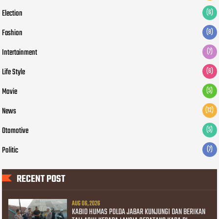
Election
(6)
Fashion
(8)
Intertainment
(7)
Life Style
(6)
Movie
(5)
News
(12)
Otomotive
(5)
Politic
(7)
RECENT POST
AUG 06, 2026
KABID HUMAS POLDA JABAR KUNJUNGI DAN BERIKAN