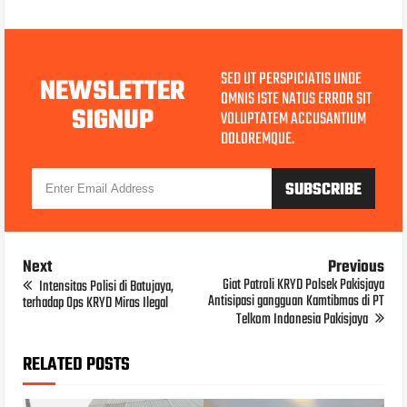
SED UT PERSPICIATIS UNDE
NEWSLETTER
OMNIS ISTE NATUS ERROR SIT
SIGNUP
VOLUPTATEM ACCUSANTIUM
DOLOREMQUE.
Next
Previous
Giat Patroli KRYD Polsek Pakisjaya
Intensitas Polisi di Batujaya,
Antisipasi gangguan Kamtibmas di PT
terhadap Ops KRYD Miras Ilegal
Telkom Indonesia Pakisjaya
RELATED POSTS