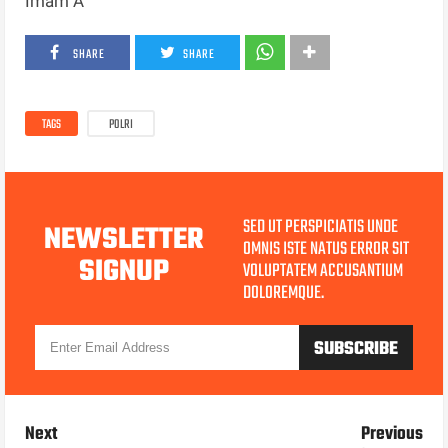
Imam A
SHARE
SHARE
TAGS
POLRI
SED UT PERSPICIATIS UNDE
NEWSLETTER
OMNIS ISTE NATUS ERROR SIT
SIGNUP
VOLUPTATEM ACCUSANTIUM
DOLOREMQUE.
Next
Previous