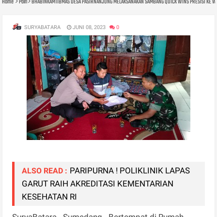
Home
Polri
BHABINKAMTIBMAS DESA PASIRNANJUNG MELAKSANAKAN SAMBANG QUICK WINS PRESISI KE 
SURYABATARA
JUNI 08, 2023
0
PARIPURNA ! POLIKLINIK LAPAS
ALSO READ :
GARUT RAIH AKREDITASI KEMENTARIAN
KESEHATAN RI
SuryaBatara - Sumedang - Bertempat di Rumah