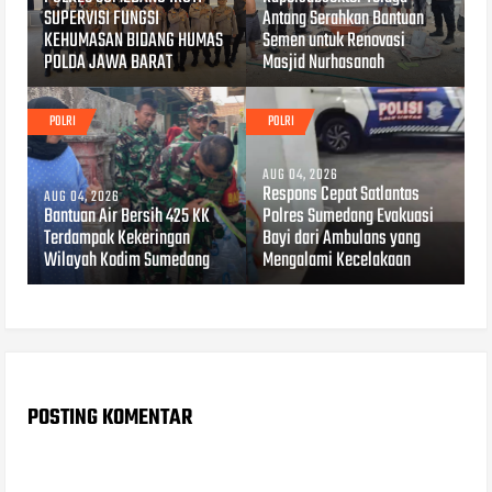
SUPERVISI FUNGSI
Antang Serahkan Bantuan
KEHUMASAN BIDANG HUMAS
Semen untuk Renovasi
POLDA JAWA BARAT
Masjid Nurhasanah
POLRI
POLRI
AUG 04, 2026
Respons Cepat Satlantas
AUG 04, 2026
Bantuan Air Bersih 425 KK
Polres Sumedang Evakuasi
Terdampak Kekeringan
Bayi dari Ambulans yang
Wilayah Kodim Sumedang
Mengalami Kecelakaan
POSTING KOMENTAR