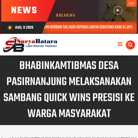
LIVE
NEWS
BREAKING
ABAR KUNJUNGI DAN BERIKAN TALI ASIH KEPADA LANSIA SEBATANG KARA DI JATINANGOR
AUG, 9 2026
wb_sunny
BHABINKAMTIBMAS DESA
PASIRNANJUNG MELAKSANAKAN
SAMBANG QUICK WINS PRESISI KE
WARGA MASYARAKAT