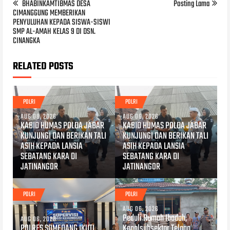
BHABINKAMTIBMAS DESA
Posting Lama
CIMANGGUNG MEMBERIKAN
PENYULUHAN KEPADA SISWA-SISWI
SMP AL-AMAH KELAS 9 DI DSN.
CINANGKA
RELATED POSTS
POLRI
POLRI
AUG 08, 2026
AUG 06, 2026
KABID HUMAS POLDA JABAR
KABID HUMAS POLDA JABAR
KUNJUNGI DAN BERIKAN TALI
KUNJUNGI DAN BERIKAN TALI
ASIH KEPADA LANSIA
ASIH KEPADA LANSIA
SEBATANG KARA DI
SEBATANG KARA DI
JATINANGOR
JATINANGOR
POLRI
POLRI
AUG 06, 2026
Peduli Rumah Ibadah,
AUG 06, 2026
POLRES SUMEDANG IKUTI
Kapolsubsektor Telaga