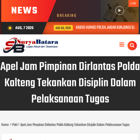
LIVE
NEWS
BREAKING
KABID HUMAS POLDA JABAR KUNJUNGI DAN BE
AUG, 7 2026
wb_sunny
AUG 06, 2026
Apel Jam Pimpinan Dirlantas Polda
Kalteng Tekankan Disiplin Dalam
Pelaksanaan Tugas
Home
Polri
Apel Jam Pimpinan Dirlantas Polda Kalteng Tekankan Disiplin Dalam Pelaksanaan Tugas