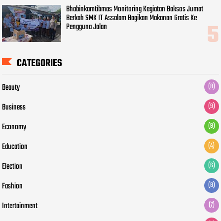
Bhabinkamtibmas Monitoring Kegiatan Baksos Jumat
Berkah SMK IT Assalam Bagikan Makanan Gratis Ke
Pengguna Jalan
CATEGORIES
Beauty
(8)
Business
(9)
Economy
(9)
Education
(4)
Election
(6)
Fashion
(8)
Intertainment
(7)