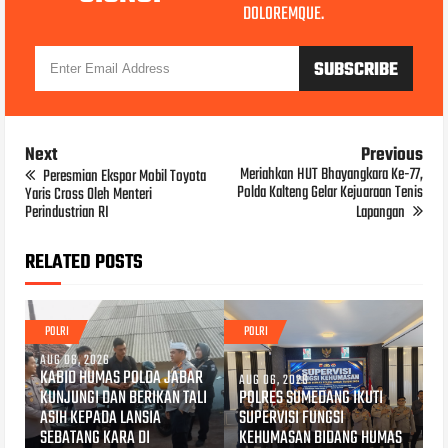
DOLOREMQUE.
Next
Previous
Meriahkan HUT Bhayangkara Ke-77,
Peresmian Ekspor Mobil Toyota
Polda Kalteng Gelar Kejuaraan Tenis
Yaris Cross Oleh Menteri
Perindustrian RI
Lapangan
RELATED POSTS
POLRI
POLRI
AUG 06, 2026
KABID HUMAS POLDA JABAR
AUG 06, 2026
KUNJUNGI DAN BERIKAN TALI
POLRES SUMEDANG IKUTI
ASIH KEPADA LANSIA
SUPERVISI FUNGSI
SEBATANG KARA DI
KEHUMASAN BIDANG HUMAS