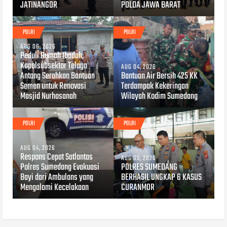
JATINANGOR
POLDA JAWA BARAT
POLRI
POLRI
AUG 06, 2026
Peduli Rumah Ibadah,
Kapolsubsektor Telaga
AUG 04, 2026
Antang Serahkan Bantuan
Bantuan Air Bersih 425 KK
Semen untuk Renovasi
Terdampak Kekeringan
Masjid Nurhasanah
Wilayah Kodim Sumedang
POLRI
POLRI
AUG 04, 2026
Respons Cepat Satlantas
AUG 03, 2026
Polres Sumedang Evakuasi
POLRES SUMEDANG
Bayi dari Ambulans yang
BERHASIL UNGKAP 6 KASUS
Mengalami Kecelakaan
CURANMOR