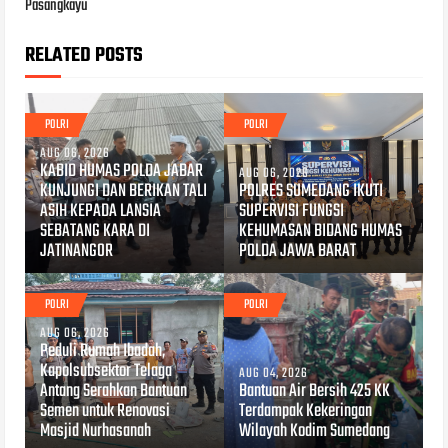
Pasangkayu
RELATED POSTS
POLRI
POLRI
AUG 06, 2026
KABID HUMAS POLDA JABAR
AUG 06, 2026
KUNJUNGI DAN BERIKAN TALI
POLRES SUMEDANG IKUTI
ASIH KEPADA LANSIA
SUPERVISI FUNGSI
SEBATANG KARA DI
KEHUMASAN BIDANG HUMAS
JATINANGOR
POLDA JAWA BARAT
POLRI
POLRI
AUG 06, 2026
Peduli Rumah Ibadah,
Kapolsubsektor Telaga
AUG 04, 2026
Antang Serahkan Bantuan
Bantuan Air Bersih 425 KK
Semen untuk Renovasi
Terdampak Kekeringan
Masjid Nurhasanah
Wilayah Kodim Sumedang