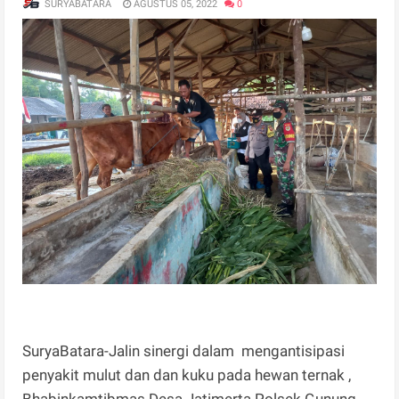
SURYABATARA
AGUSTUS 05, 2022
0
SuryaBatara-Jalin sinergi dalam mengantisipasi
penyakit mulut dan dan kuku pada hewan ternak ,
Bhabinkamtibmas Desa Jatimerta Polsek Gunung