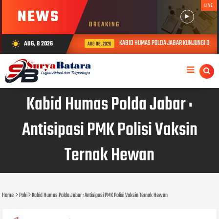
LIVE
NEWS
BREAKING
KABID HUMAS POLDA JABAR KUNJUNGI DAN BE
AUG, 8 2026
wb_sunny
AUG 06, 2026
Kabid Humas Polda Jabar :
Antisipasi PMK Polisi Vaksin
Ternak Hewan
Home
Polri
Kabid Humas Polda Jabar : Antisipasi PMK Polisi Vaksin Ternak Hewan